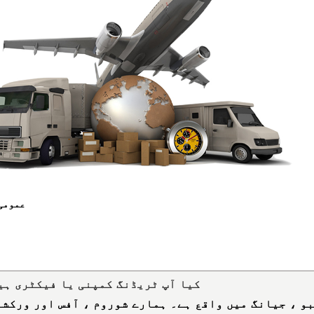
عمومی 
1. کیا آپ ٹریڈنگ کمپنی یا فیکٹری ہی
و ، جیانگ میں واقع ہے۔ ہمارے شوروم ، آفس اور ورکشا