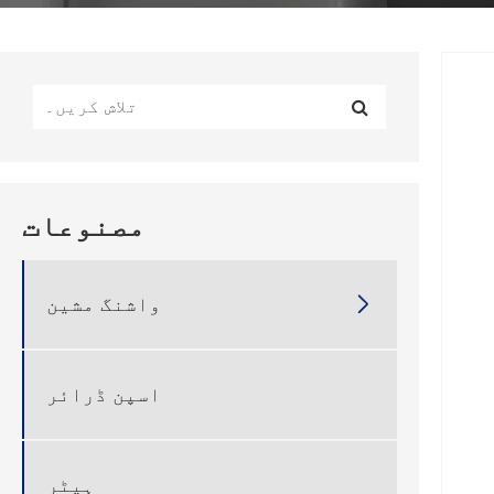
مصنوعات
واشنگ مشین

اسپن ڈرائر
ہیٹر