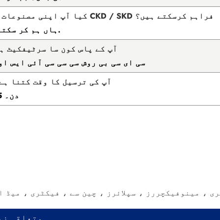
8. کیا آپ اپنی مصنوعات کی CKD / SKD فراہم کرسکتے ہیں؟
ہاں ہم کر سکتے ہیں.
9. آپ کے پاس کون سا سرٹیفکیٹ ہ
سی ای سی بی روش سی سی سی آئی ایس او 00
10. آپ کی ترسیل کا وقت کتنا ہے
20-35 دن۔
ی ، مینوفیکچررز ، سپلائرز ، چین سے ، فیکٹری ، میڈ ا
متعلقہ زم