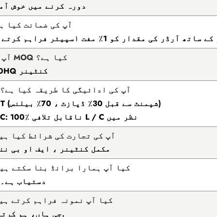
دورہ کرنے میں خوش آم
2. آپ کی ضمانت کیا ہ
آرڈر کی مقدار کو 1٪ مفت اسپیئر فراہم کرتے ہیں۔
3. آپ کا MOQ کیا ہے؟
1 * 40HQ کنٹینر
your. آپ کی ادائیگی کا طریقہ کیا ہے؟
* T / T (شپمنٹ سے قبل 30٪ ڈپازٹ ، 70٪ بیلنس)
* L / C: 100٪ ناقابل تلافی L / C نظر میں
5. آپ کی تجارت کی شرائط کیا ہی
مکمل کنٹینر ، ایف او بی نن
6. کیا آپ ہمارا برانڈ بنا سکتے ہی
OEM دستیاب ہے۔
7. کیا آپ نمونہ فراہم کرتے ہی
جی ہاں، ہم کرتے ہیں.