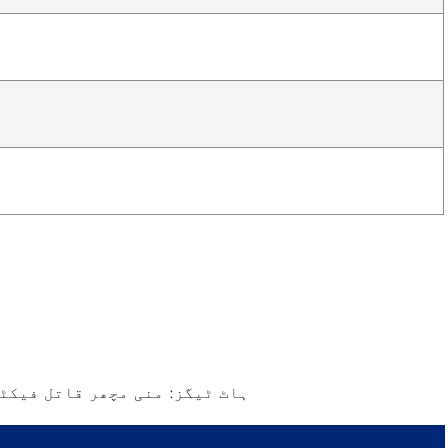
ہاٹ ٹیگز: منی مچھر قاتل فیکٹر