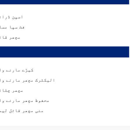
اسپن ڈرائ
فٹ سپا مسا
مچھر قات
کیڑے مارنے وال
الیکٹرک مچھر مارنے وال
مچھر چٹائ
محفوظ مچھر مارنے وال
منی مچھر قاتل لیم