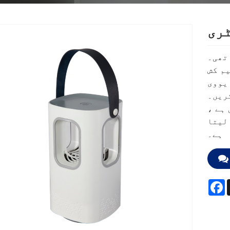
ٹری
تھی۔
راثیم کش
د بخود یووی
ریں۔
ہے ،
لیتا
ہے۔
F