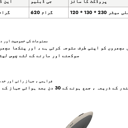
پروڈکٹ کا سائز
جی ڈبلیو
این ڈ
1 * 130 * 230 ملی میٹر
620 گرام
520 گرا
مصنوعات کی خصوصیت اور د
 مچھروں کو اپنی طرف متوجہ کرتی ہے ، اور پنکھا مچھر
سوکھنے اور مارنے کے لئے چوس لیت
فراہمی ، جہاز رانی اور خدم
 کے ذریعہ ، جمع ہونے کے 30 دن بعد ہوائی جہاز کے ذریعے