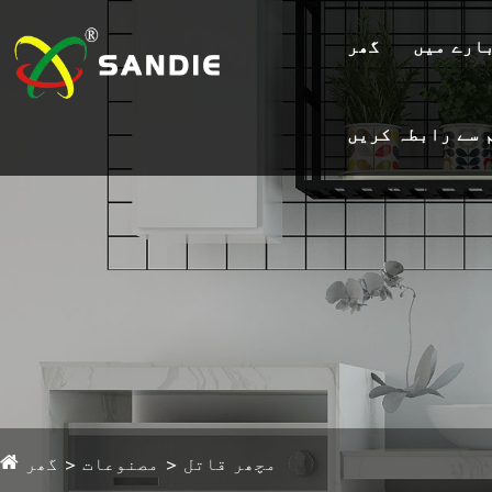
ارے میں
گھر
 سے رابطہ کریں
مچھر قاتل
مصنوعات
گھر