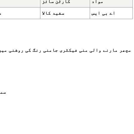
مواد
کارٹن سائز
اے بی ایس
سفید کالا
20
مچھر مارنے والی منی فیکٹری جامنی رنگ کی روشنی میں
سمندر