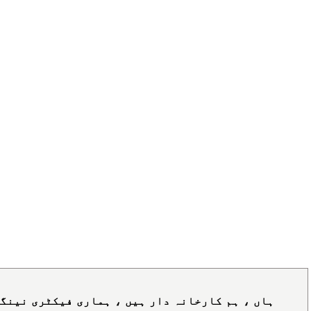
ہاں ، ہم کارخانہ دار ہیں ، ہماری فیکٹری نینگب