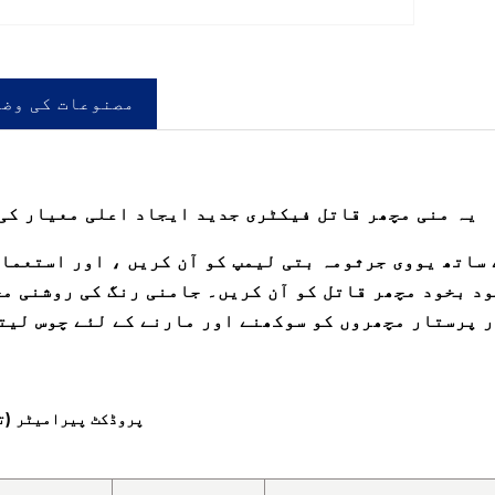
مصنوعات کی وض
یہ منی مچھر قاتل فیکٹری جدید ایجاد اعلی معیار کی
ود بخود مچھر قاتل کو آن کریں۔ جامنی رنگ کی روشنی م
ر پرستار مچھروں کو سوکھنے اور مارنے کے لئے چوس لیت
پروڈکٹ پیرامیٹر (تف