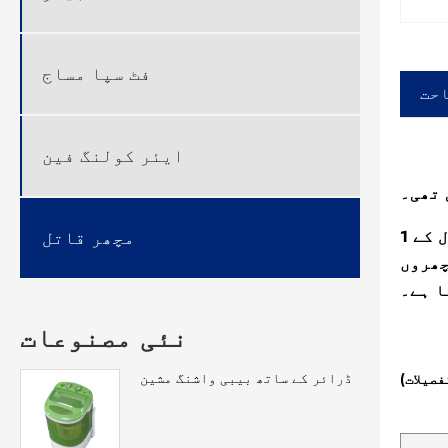
فٹ سپا مساج
احت
ایئر کولنگ فین
 تھی۔
فنکشن: پاور آن ہونے کے بعد 10 سیکنڈ کی تاخیر کے ساتھ یووی جرثومہ بتی لیمپ کو آن کریں ، اور استعمال کے 1
مچھر قاتل
چھروں
ا ہے۔
نئی مصنوعات
ڈرائر کے ساتھ بیبی واشنگ مشین
صیلات)