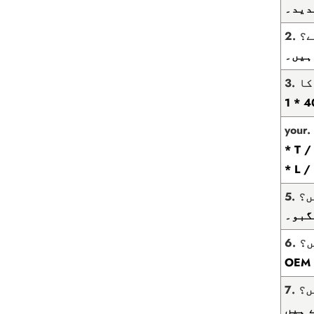
دید۔
ے؟
ں؟
گبو۔
ں؟
ں؟