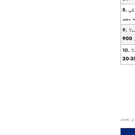
ے؟
9
؟
ن چین
رہ