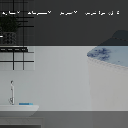
ڈاؤن لوڈ کریں
خبریں
مصنوعات
ہمارے ب
ہم