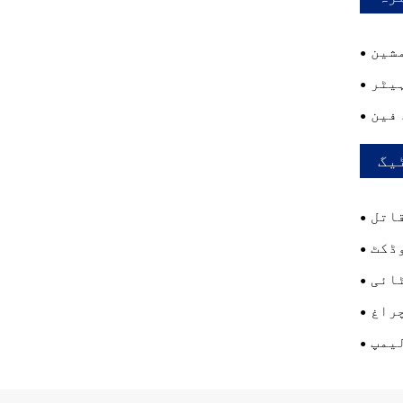
شین
یٹر
فین
یگ
اتل
ڈکٹ
ائی
راغ
یمپ