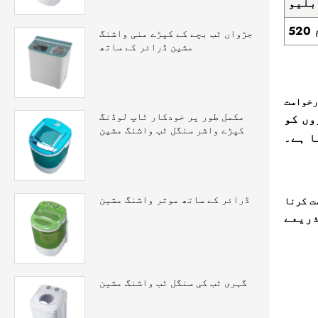
بلیو
م
جڑواں ٹب بچے کے کپڑے منی واشنگ
مشین ڈرائر کے ساتھ
رخواست
مکمل طور پر خودکار ٹاپ لوڈنگ
وں کو
کپڑے واشر سنگل ٹب واشنگ مشین
ا ہے۔
ڈرائر کے ساتھ موثر واشنگ مشین
ت کرنا
گہری ٹب کی سنگل ٹب واشنگ مشین