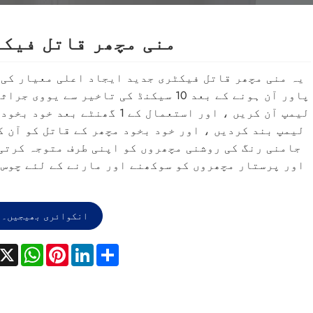
منی مچھر قاتل فیک
یہ منی مچھر قاتل فیکٹری جدید ایجاد اعلی معیار کی 
پاور آن ہونے کے بعد 10 سیکنڈ کی تاخیر سے یووی ج
لیمپ آن کریں ، اور استعمال کے 1 گھنٹے بعد خو
لیمپ بند کردیں ، اور خود بخود مچھر کے قاتل کو آن ک
جامنی رنگ کی روشنی مچھروں کو اپنی طرف متوجہ کرتی 
اور پرستار مچھروں کو سوکھنے اور مارنے کے لئے چوس 
انکوائری بھیجیں۔
acebook
X
WhatsApp
Pinterest
LinkedIn
Share