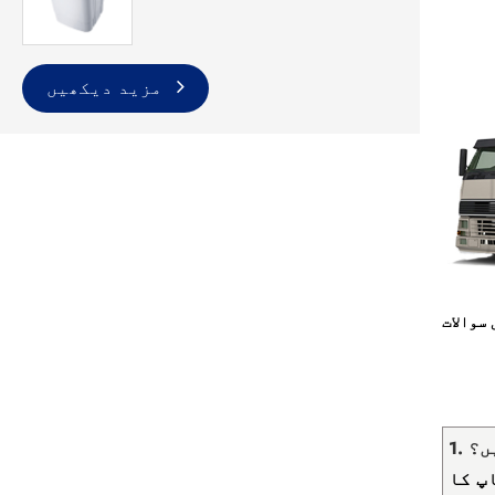
مزید دیکھیں
سوالات
ں؟
پ کا