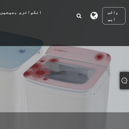
انکوائری بھیجیں
واٹس
ایپ