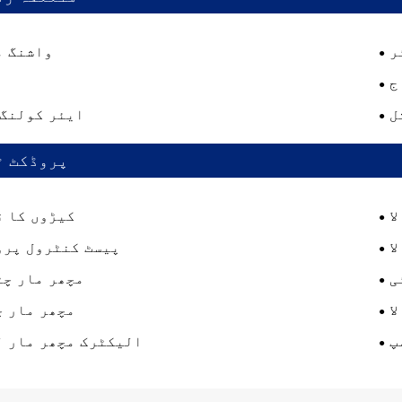
ر
واشنگ م
ج
ہ
ل
ایئر کولنگ 
پروڈکٹ ٹ
ا
کیڑوں کا ق
ا
پیسٹ کنٹرول پرو
ی
مچھر مار چٹ
ا
مچھر مار چ
پ
الیکٹرک مچھر مار ل